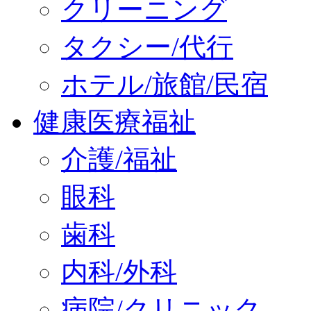
クリーニング
タクシー/代行
ホテル/旅館/民宿
健康医療福祉
介護/福祉
眼科
歯科
内科/外科
病院/クリニック