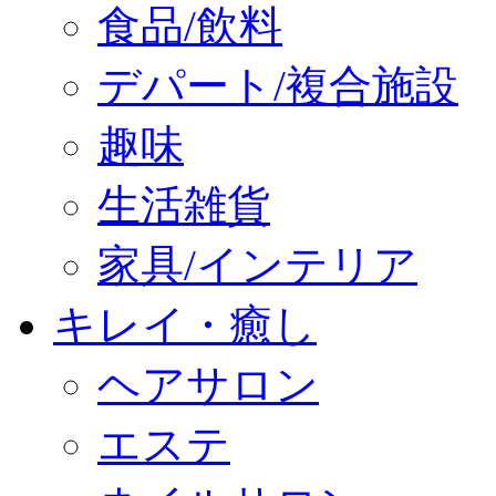
食品/飲料
デパート/複合施設
趣味
生活雑貨
家具/インテリア
キレイ・癒し
ヘアサロン
エステ