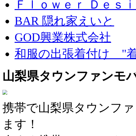
Ｆｌｏｗｅｒ Ｄｅｓｉ
BAR 隠れ家えいと
GOD興業株式会社
和服の出張着付け "
山梨県タウンファンモ
携帯で山梨県タウンファ
ます！