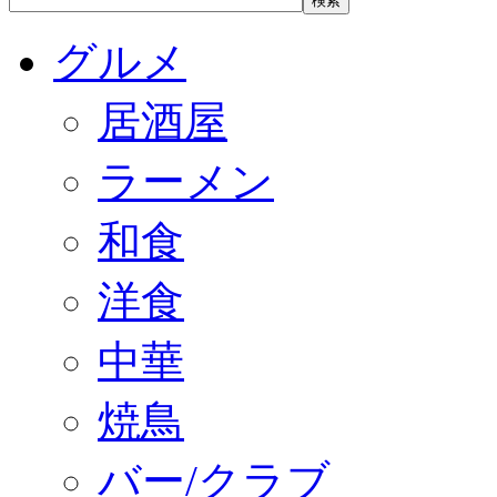
グルメ
居酒屋
ラーメン
和食
洋食
中華
焼鳥
バー/クラブ