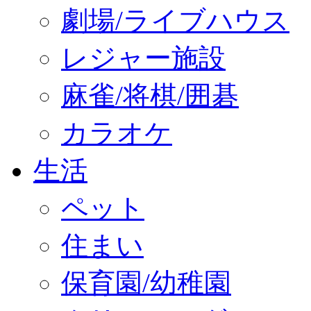
劇場/ライブハウス
レジャー施設
麻雀/将棋/囲碁
カラオケ
生活
ペット
住まい
保育園/幼稚園