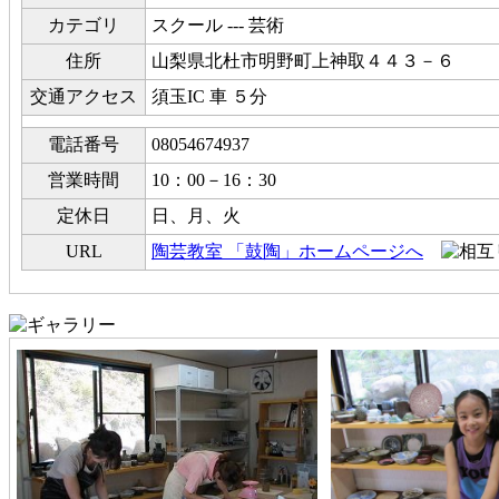
カテゴリ
スクール --- 芸術
住所
山梨県北杜市明野町上神取４４３－６
交通アクセス
須玉IC 車 ５分
電話番号
08054674937
営業時間
10：00－16：30
定休日
日、月、火
URL
陶芸教室 「鼓陶」ホームページへ