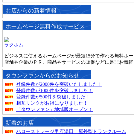
お店からの新着情報
ホームページ無料作成サービス
ラクホム
ビジネスに使えるホームページが最短15分で作れる無料ホ
店舗や企業のＰＲ、商品やサービスの販促などに是非お気軽
タウンファンからのお知らせ
登録件数が2000件を突破いたしました！
登録件数が1000件を突破しました！
登録件数が500件を突破しました！
相互リンクがお得になりました！
「タウンファン」地域版オープン！
新着のお店
ハローストレージ甲府湯田｜屋外型トランクルーム