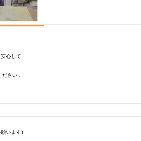
も安心して
ださい 、
絡願います）