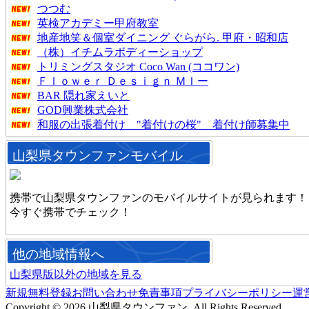
つつむ
英検アカデミー甲府教室
地産地笑＆個室ダイニング ぐらがら. 甲府・昭和店
（株）イチムラボディーショップ
トリミングスタジオ Coco Wan (ココワン)
Ｆｌｏｗｅｒ Ｄｅｓｉｇｎ ＭＩー
BAR 隠れ家えいと
GOD興業株式会社
和服の出張着付け "着付けの桜" 着付け師募集中
山梨県タウンファンモバイル
携帯で山梨県タウンファンのモバイルサイトが見られます！
今すぐ携帯でチェック！
他の地域情報へ
山梨県版以外の地域を見る
新規無料登録
お問い合わせ
免責事項
プライバシーポリシー
運
Copyright © 2026 山梨県タウンファン. All Rights Reserved.