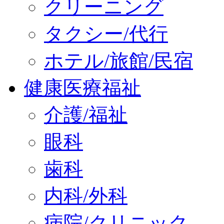
クリーニング
タクシー/代行
ホテル/旅館/民宿
健康医療福祉
介護/福祉
眼科
歯科
内科/外科
病院/クリニック