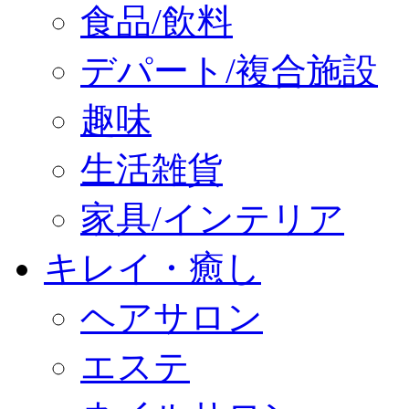
食品/飲料
デパート/複合施設
趣味
生活雑貨
家具/インテリア
キレイ・癒し
ヘアサロン
エステ