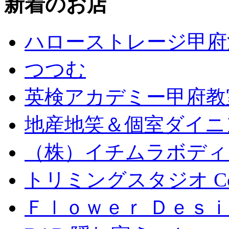
新着のお店
ハローストレージ甲府
つつむ
英検アカデミー甲府教
地産地笑＆個室ダイニン
（株）イチムラボディ
トリミングスタジオ Coc
Ｆｌｏｗｅｒ Ｄｅｓｉ