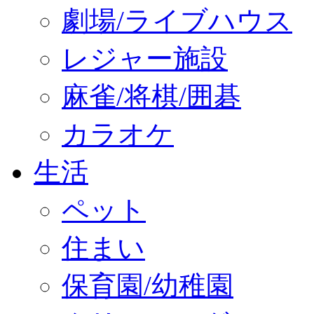
劇場/ライブハウス
レジャー施設
麻雀/将棋/囲碁
カラオケ
生活
ペット
住まい
保育園/幼稚園