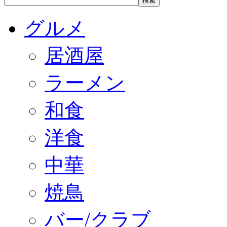
グルメ
居酒屋
ラーメン
和食
洋食
中華
焼鳥
バー/クラブ