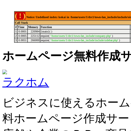
( ! )
Notice: Undefined index: kokai in /home/users/1/drc1/town-fan_include/include/s
Call Stack
#
Time
Memory
Function
1
0.0001
220984
{main}( )
2
0.0005
225112
require(
'/home/users/1/drc1/town-fan_include/company.php'
)
3
0.0051
266000
require(
'/home/users/1/drc1/town-fan_include/include/sidebar.php'
)
ホームページ無料作成
ラクホム
ビジネスに使えるホーム
料ホームページ作成サー