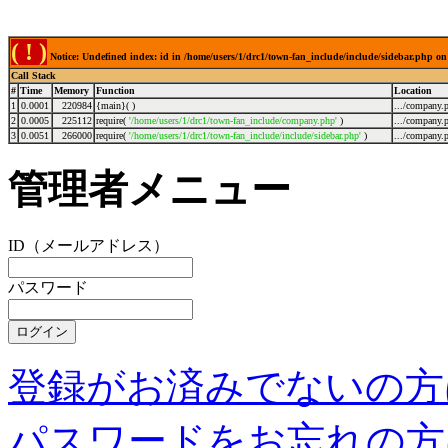
( ! )
Notice: Undefined index: id in /home/users/1/drc1/town-fan_include/include/sidebar.php on
Call Stack
#
Time
Memory
Function
Location
1
0.0001
220984
{main}( )
.../company.
2
0.0005
225112
require(
'/home/users/1/drc1/town-fan_include/company.php'
)
.../company.
3
0.0051
266000
require(
'/home/users/1/drc1/town-fan_include/include/sidebar.php'
)
.../company.
管理者メニュー
ID（メールアドレス）
パスワード
登録がお済みでないの方
パスワードをお忘れの方