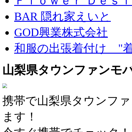
Ｆｌｏｗｅｒ Ｄｅｓｉ
BAR 隠れ家えいと
GOD興業株式会社
和服の出張着付け "
山梨県タウンファンモ
携帯で山梨県タウンファ
ます！