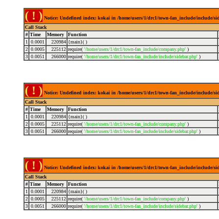
( ! )
Notice: Undefined index: kokai in /home/users/1/drc1/town-fan_include/include/s
Call Stack
#
Time
Memory
Function
1
0.0001
220984
{main}( )
2
0.0005
225112
require(
'/home/users/1/drc1/town-fan_include/company.php'
)
3
0.0051
266000
require(
'/home/users/1/drc1/town-fan_include/include/sidebar.php'
)
( ! )
Notice: Undefined index: kokai in /home/users/1/drc1/town-fan_include/include/s
Call Stack
#
Time
Memory
Function
1
0.0001
220984
{main}( )
2
0.0005
225112
require(
'/home/users/1/drc1/town-fan_include/company.php'
)
3
0.0051
266000
require(
'/home/users/1/drc1/town-fan_include/include/sidebar.php'
)
( ! )
Notice: Undefined index: kokai in /home/users/1/drc1/town-fan_include/include/s
Call Stack
#
Time
Memory
Function
1
0.0001
220984
{main}( )
2
0.0005
225112
require(
'/home/users/1/drc1/town-fan_include/company.php'
)
3
0.0051
266000
require(
'/home/users/1/drc1/town-fan_include/include/sidebar.php'
)