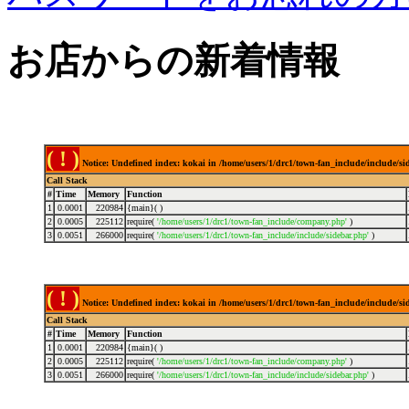
お店からの新着情報
( ! )
Notice: Undefined index: kokai in /home/users/1/drc1/town-fan_include/include/s
Call Stack
#
Time
Memory
Function
1
0.0001
220984
{main}( )
2
0.0005
225112
require(
'/home/users/1/drc1/town-fan_include/company.php'
)
3
0.0051
266000
require(
'/home/users/1/drc1/town-fan_include/include/sidebar.php'
)
( ! )
Notice: Undefined index: kokai in /home/users/1/drc1/town-fan_include/include/s
Call Stack
#
Time
Memory
Function
1
0.0001
220984
{main}( )
2
0.0005
225112
require(
'/home/users/1/drc1/town-fan_include/company.php'
)
3
0.0051
266000
require(
'/home/users/1/drc1/town-fan_include/include/sidebar.php'
)