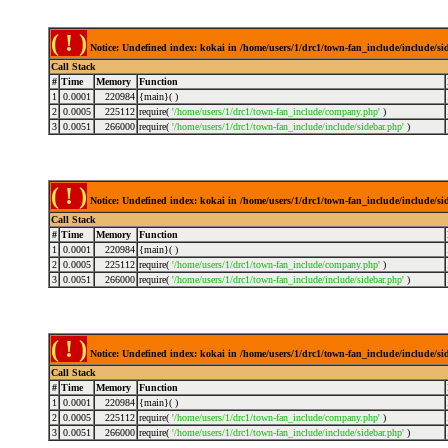
( ! )
Notice: Undefined index: kokai in /home/users/1/drc1/town-fan_include/include/s
Call Stack
#
Time
Memory
Function
1
0.0001
220984
{main}( )
2
0.0005
225112
require(
'/home/users/1/drc1/town-fan_include/company.php'
)
3
0.0051
266000
require(
'/home/users/1/drc1/town-fan_include/include/sidebar.php'
)
( ! )
Notice: Undefined index: kokai in /home/users/1/drc1/town-fan_include/include/s
Call Stack
#
Time
Memory
Function
1
0.0001
220984
{main}( )
2
0.0005
225112
require(
'/home/users/1/drc1/town-fan_include/company.php'
)
3
0.0051
266000
require(
'/home/users/1/drc1/town-fan_include/include/sidebar.php'
)
( ! )
Notice: Undefined index: kokai in /home/users/1/drc1/town-fan_include/include/s
Call Stack
#
Time
Memory
Function
1
0.0001
220984
{main}( )
2
0.0005
225112
require(
'/home/users/1/drc1/town-fan_include/company.php'
)
3
0.0051
266000
require(
'/home/users/1/drc1/town-fan_include/include/sidebar.php'
)