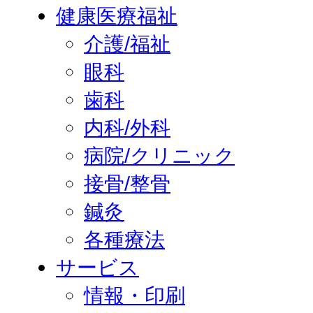
健康医療福祉
介護/福祉
眼科
歯科
内科/外科
病院/クリニック
接骨/整骨
鍼灸
各種療法
サービス
情報・印刷