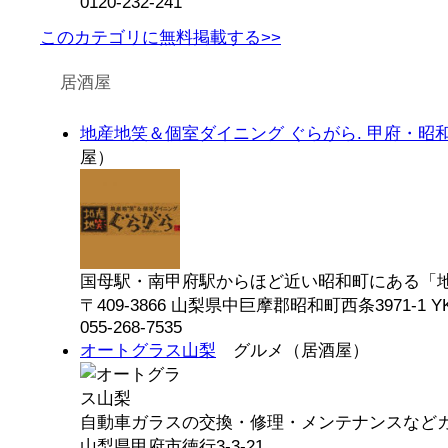
0120-232-241
このカテゴリに無料掲載する>>
居酒屋
地産地笑＆個室ダイニング ぐらがら. 甲府・昭
屋）
国母駅・南甲府駅からほど近い昭和町にある「地産地
〒409-3866 山梨県中巨摩郡昭和町西条3971-1 Y
055-268-7535
オートグラス山梨
グルメ（居酒屋）
自動車ガラスの交換・修理・メンテナンスなどガラ
山梨県甲府市徳行3-3-21