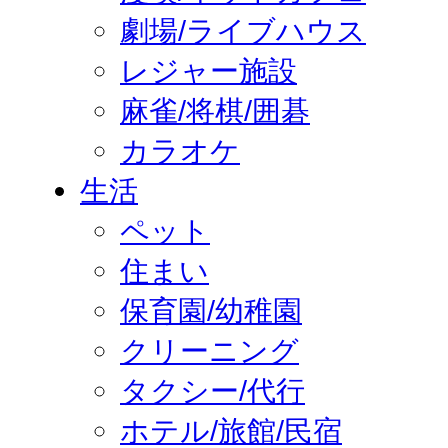
劇場/ライブハウス
レジャー施設
麻雀/将棋/囲碁
カラオケ
生活
ペット
住まい
保育園/幼稚園
クリーニング
タクシー/代行
ホテル/旅館/民宿