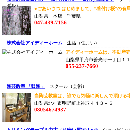
ダル）
●ごあいさつ はじめまして、”着付け桜”の有馬
山梨県 本店 千葉県
047-439-7156
株式会社アイディーホーム
生活（住まい）
アイディーホームは、不動産売
山梨県甲府市善光寺一丁目１
055-237-7660
陶芸教室 「鼓陶」
スクール（芸術）
当陶芸教室は、誰でも気軽に楽しんで頂ける場と
山梨県北杜市明野町上神取４４３－６
08054674937
トリミングテーブル中古より安い屋WaLuck
ショッピング