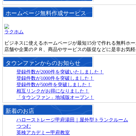
ホームページ無料作成サービス
ラクホム
ビジネスに使えるホームページが最短15分で作れる無料ホ
店舗や企業のＰＲ、商品やサービスの販促などに是非お気軽
タウンファンからのお知らせ
登録件数が2000件を突破いたしました！
登録件数が1000件を突破しました！
登録件数が500件を突破しました！
相互リンクがお得になりました！
「タウンファン」地域版オープン！
新着のお店
ハローストレージ甲府湯田｜屋外型トランクルーム
つつむ
英検アカデミー甲府教室