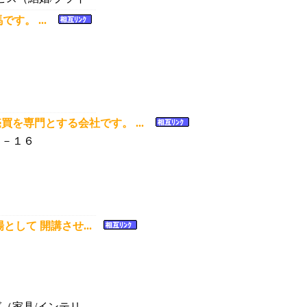
です。 ...
買を専門とする会社です。 ...
１－１６
して 開講させ...
（家具/インテリ