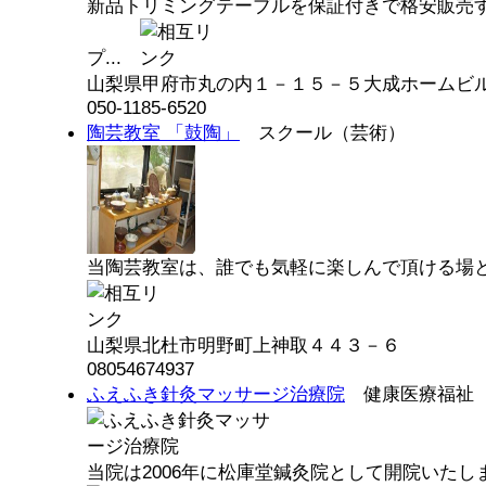
新品トリミングテーブルを保証付きで格安販売
プ...
山梨県甲府市丸の内１－１５－５大成ホームビル
050-1185-6520
陶芸教室 「鼓陶」
スクール（芸術）
当陶芸教室は、誰でも気軽に楽しんで頂ける場と
山梨県北杜市明野町上神取４４３－６
08054674937
ふえふき針灸マッサージ治療院
健康医療福祉
当院は2006年に松庫堂鍼灸院として開院いたしま