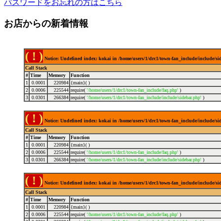
パスワードをお忘れの方はこちら
お店からの新着情報
( ! )
Notice: Undefined index: kokai in /home/users/1/drc1/town-fan_include/include/s
Call Stack
#
Time
Memory
Function
1
0.0001
220984
{main}( )
2
0.0006
225544
require(
'/home/users/1/drc1/town-fan_include/faq.php'
)
3
0.0301
266384
require(
'/home/users/1/drc1/town-fan_include/include/sidebar.php'
)
( ! )
Notice: Undefined index: kokai in /home/users/1/drc1/town-fan_include/include/s
Call Stack
#
Time
Memory
Function
1
0.0001
220984
{main}( )
2
0.0006
225544
require(
'/home/users/1/drc1/town-fan_include/faq.php'
)
3
0.0301
266384
require(
'/home/users/1/drc1/town-fan_include/include/sidebar.php'
)
( ! )
Notice: Undefined index: kokai in /home/users/1/drc1/town-fan_include/include/s
Call Stack
#
Time
Memory
Function
1
0.0001
220984
{main}( )
2
0.0006
225544
require(
'/home/users/1/drc1/town-fan_include/faq.php'
)