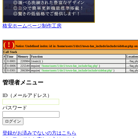
格安ホームページ制作工房
( ! )
Notice: Undefined index: id in /home/users/1/drc1/town-fan_include/include/sidebar.php on
Call Stack
#
Time
Memory
Function
Location
1
0.0001
220984
{main}( )
.../faq.p
2
0.0006
225544
require(
'/home/users/1/drc1/town-fan_include/faq.php'
)
.../faq.p
3
0.0301
266384
require(
'/home/users/1/drc1/town-fan_include/include/sidebar.php'
)
.../faq.p
管理者メニュー
ID（メールアドレス）
パスワード
登録がお済みでないの方はこちら