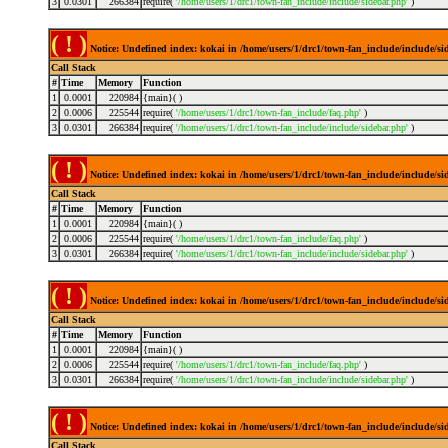
3
0.0301
266384
require(
'/home/users/1/drc1/town-fan_include/include/sidebar.php'
)
( ! )
Notice: Undefined index: kokai in /home/users/1/drc1/town-fan_include/include/s
Call Stack
#
Time
Memory
Function
1
0.0001
220984
{main}( )
2
0.0006
225544
require(
'/home/users/1/drc1/town-fan_include/faq.php'
)
3
0.0301
266384
require(
'/home/users/1/drc1/town-fan_include/include/sidebar.php'
)
( ! )
Notice: Undefined index: kokai in /home/users/1/drc1/town-fan_include/include/s
Call Stack
#
Time
Memory
Function
1
0.0001
220984
{main}( )
2
0.0006
225544
require(
'/home/users/1/drc1/town-fan_include/faq.php'
)
3
0.0301
266384
require(
'/home/users/1/drc1/town-fan_include/include/sidebar.php'
)
( ! )
Notice: Undefined index: kokai in /home/users/1/drc1/town-fan_include/include/s
Call Stack
#
Time
Memory
Function
1
0.0001
220984
{main}( )
2
0.0006
225544
require(
'/home/users/1/drc1/town-fan_include/faq.php'
)
3
0.0301
266384
require(
'/home/users/1/drc1/town-fan_include/include/sidebar.php'
)
( ! )
Notice: Undefined index: kokai in /home/users/1/drc1/town-fan_include/include/s
Call Stack