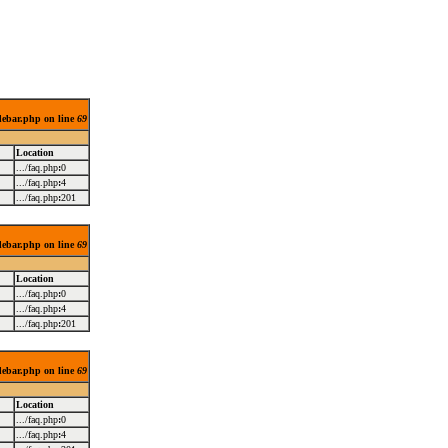
idebar.php on line
69
Location
.../faq.php
:
0
.../faq.php
:
4
.../faq.php
:
201
idebar.php on line
69
Location
.../faq.php
:
0
.../faq.php
:
4
.../faq.php
:
201
idebar.php on line
69
Location
.../faq.php
:
0
.../faq.php
:
4