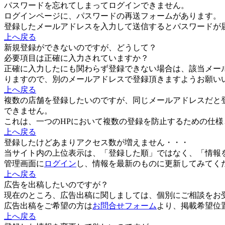
パスワードを忘れてしまってログインできません。
ログインページに、パスワードの再送フォームがあります。
登録したメールアドレスを入力して送信するとパスワードが
上へ戻る
新規登録ができないのですが、どうして？
必要項目は正確に入力されていますか？
正確に入力したにも関わらず登録できない場合は、該当メール
りますので、別のメールアドレスで登録頂きますようお願い
上へ戻る
複数の店舗を登録したいのですが、同じメールアドレスだと
できません。
これは、一つのHPにおいて複数の登録を防止するための仕
上へ戻る
登録したけどあまりアクセス数が増えません・・・
当サイト内の上位表示は、「登録した順」ではなく、「情報
管理画面に
ログイン
し、情報を最新のものに更新してみてく
上へ戻る
広告を出稿したいのですが？
現在のところ、広告出稿に関しましては、個別にご相談をお
広告出稿をご希望の方は
お問合せフォーム
より、掲載希望位
上へ戻る