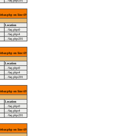
.../faq.php
:
201
idebar.php on line
69
Location
.../faq.php
:
0
.../faq.php
:
4
.../faq.php
:
201
idebar.php on line
69
Location
.../faq.php
:
0
.../faq.php
:
4
.../faq.php
:
201
idebar.php on line
69
Location
.../faq.php
:
0
.../faq.php
:
4
.../faq.php
:
201
idebar.php on line
69