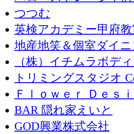
つつむ
英検アカデミー甲府教
地産地笑＆個室ダイニン
（株）イチムラボディ
トリミングスタジオ Coc
Ｆｌｏｗｅｒ Ｄｅｓｉ
BAR 隠れ家えいと
GOD興業株式会社