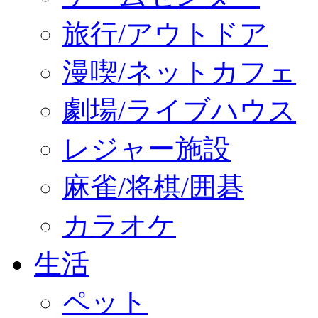
旅行/アウトドア
漫喫/ネットカフェ
劇場/ライブハウス
レジャー施設
麻雀/将棋/囲碁
カラオケ
生活
ペット