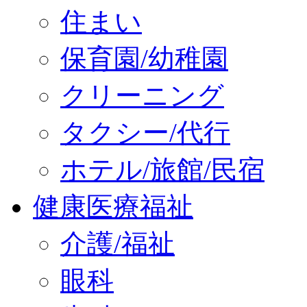
住まい
保育園/幼稚園
クリーニング
タクシー/代行
ホテル/旅館/民宿
健康医療福祉
介護/福祉
眼科