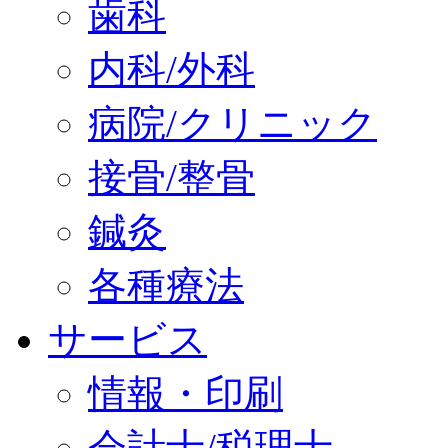
歯科
内科/外科
病院/クリニック
接骨/整骨
鍼灸
各種療法
サービス
情報・印刷
会計士/税理士