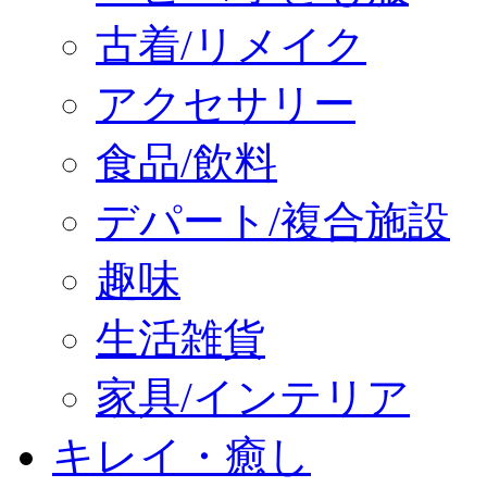
古着/リメイク
アクセサリー
食品/飲料
デパート/複合施設
趣味
生活雑貨
家具/インテリア
キレイ・癒し